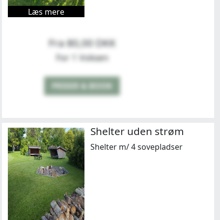
Læs mere
Fra 80,00 DKK
For 1 Voksen
PRISER & BOOK
Shelter uden strøm
Shelter m/ 4 sovepladser