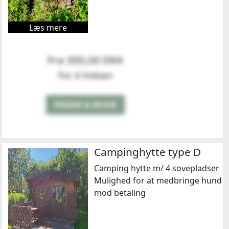
Læs mere
Fra 300,00 DKK
For 4 Voksen
PRISER & BOOK
Campinghytte type D
Camping hytte m/ 4 sovepladser
Mulighed for at medbringe hund
mod betaling