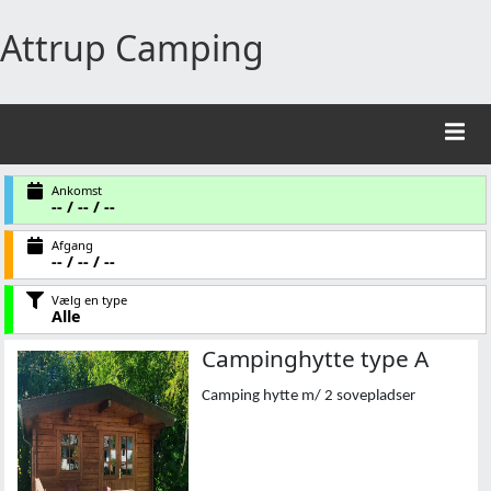
Attrup Camping
Ankomst
-- / -- / --
Afgang
-- / -- / --
Vælg en type
Alle
Campinghytte type A
Camping hytte m/ 2 sovepladser