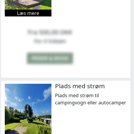
Læs mere
Fra 500,00 DKK
For 4 Voksen
PRISER & BOOK
Plads med strøm
Plads med strøm til
campingvogn eller autocamper