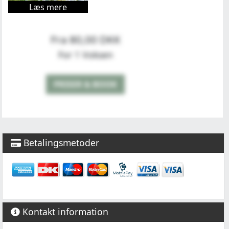
Læs mere
Fra 80,00 DKK
For 1 Voksen
PRISER & BOOK
Betalingsmetoder
Kontakt information