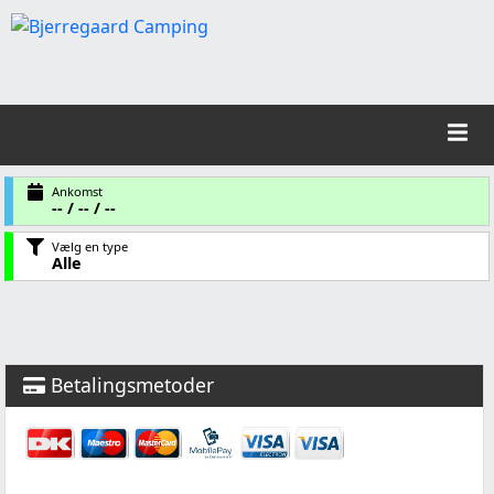
Ankomst
-- / -- / --
Vælg en type
Alle
Betalingsmetoder