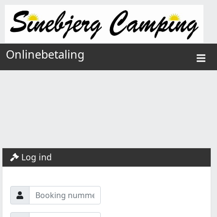
Onlinebetaling
Log ind